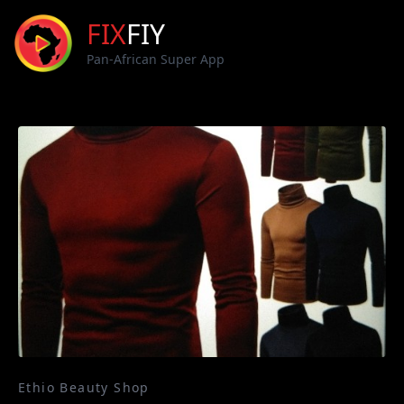
FIX
FIY
Pan-African Super App
Ethio Beauty Shop