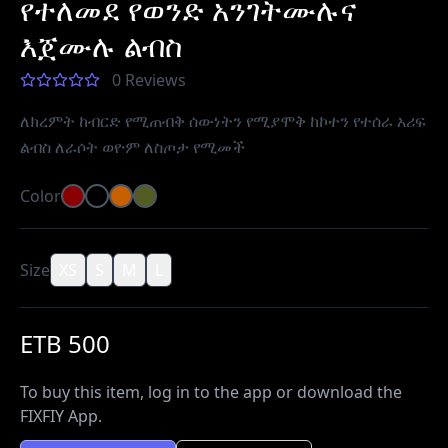
የተለመደ የወንድ አንገትሙሉና
እጀሙሉ ልብስ
0 Reviews
ለክረምት ከብርድ የሚጠብቅ ሰውነትን የሚያሞቅ ከኮተን የተሰራ አሪፍ
ልብስ ለራሶት ወዮም ለስጦታ የሚመች
Color
Size
XS
S
M
L
ETB 500
To buy this item, log in to the app or download the
FIXFIY App.