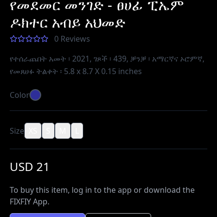
የመደመር መንገድ - ፀሀፊ ፒኤም
ዶክተር አብይ አህመድ
0 Reviews
የተሰራጨበት አመት ፡ 2021, ገጾች ፡ 439, ቓንቓ ፡ አማርኛና ኦሮምኛ,
የመጸሀፉ ትልቀት ፡ 5.8 x 8.7 X 0.15 inches
Color
Size
XS
S
M
L
USD 21
To buy this item, log in to the app or download the
FIXFIY App.