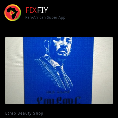
FIX
FIY
Pan-African Super App
Ethio Beauty Shop