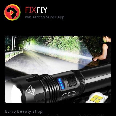
FIX
FIY
Pan-African Super App
Ethio Beauty Shop