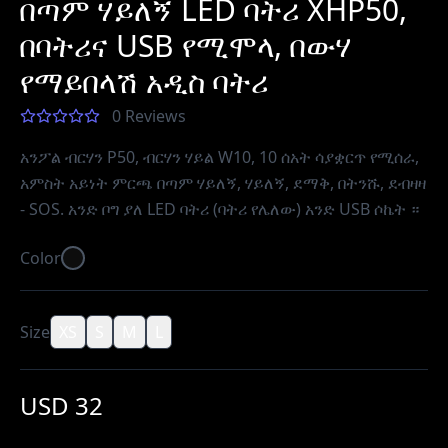
በጣም ሃይለኝ LED ባትሪ XHP50,
በባትሪና USB የሚሞላ, በውሃ
የማይበላሽ አዲስ ባትሪ
0 Reviews
አንፖል ብርሃን P50, ብርሃን ሃይል W10, 10 ሰአት ሳያቋርጥ የሚሰራ,
አምስት አይነት ምርጫ በጣም ሃይለኝ, ሃይለኝ, ደማቅ, በትንሹ, ደብዛዛ
- SOS. አንድ ቦግ ያለ LED ባትሪ (ባትሪ የሌለው) አንድ USB ሶኬት ።
Color
Size
XS
S
M
L
USD 32