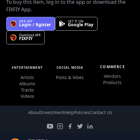
To buy this item, log in to the app or download the
FIXFIY App.
WEB APP
GET IT ON
Login / Rgister
Google Play
Download APK
FIXFIY
COMMERCE
ENTERTAINMENT
SOCIAL MEDIA
Vendors
Artists
Posts & Vibes
Products
Albums
Tracks
Videos
About
Investment
Help
Policies
Contact Us