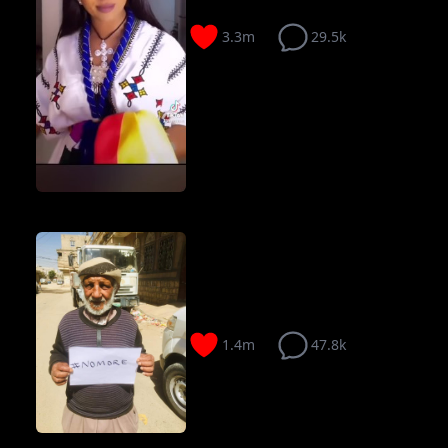
3.3m
29.5k
1.4m
47.8k