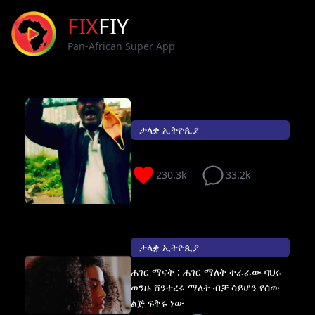
FIX
FIY
Pan-African Super App
ታላቋ ኢትዮጲያ
230.3k
33.2k
ታላቋ ኢትዮጲያ
ሐገር ማናት : ሐገር ማለት ተራራው ባህሩ
ወንዙ ሸንተረሩ ማለት ብቻ ሳይሆን የሰው
ልጅ ፍቅሩ ነው