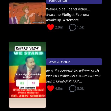
Pan-African
Wake-up call band video...
#vaccine #billget #corona
#wakeup. #Nomore
2.9m
1.5k
ታላቋ ኢትዮጲያ
ለሀገራችን ኢትዮጲያ እና ለሞላው አፍሪካ
የፖለቲካ / የጋቨርንመንት ወይም የመንግስት
አሰራር አይጠቅምም ለእኛ...
4.8m
8.5k