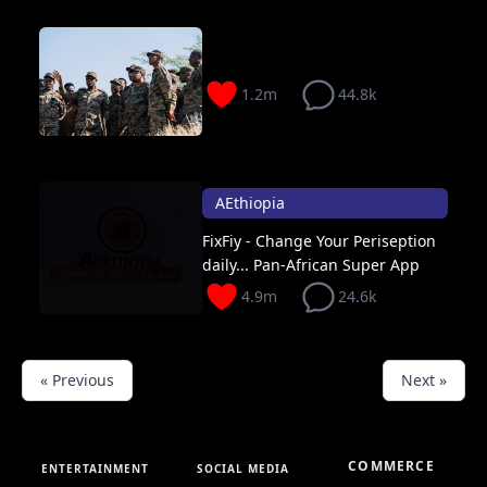
1.2m
44.8k
AEthiopia
FixFiy - Change Your Periseption
daily... Pan-African Super App
4.9m
24.6k
« Previous
Next »
COMMERCE
ENTERTAINMENT
SOCIAL MEDIA