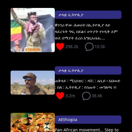
ታላቋ ኢትዮጲያ
#ንገራቸው ሕወሀት በኢትዮጲያ ላይ
ላደረጉት ግፍ, በደልና ሀጥያት የፃዲቅ ደም
ወደ ሰማያት ደረሰ እግዚአብሔ...
298.2k
10.5k
ታላቋ ኢትዮጲያ
ጠቅላይ : ሚኒስቴር : ዳ/ር : አቢይ ፡ አህመድ
: ስለ : ኢትዮጲያ : የሰጡት : መግለጫ ፨
3.2m
38.4k
AEthiopia
Pan-African movement... Step to