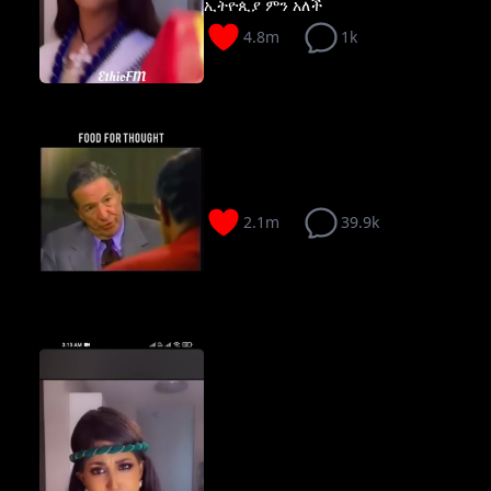
ኢትዮጲያ ምን አለች
4.8m
1k
2.1m
39.9k