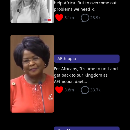
help Africa. But to overcome out
problems we need P...
3.1m
23.9k
AEthiopia
For Africans, It's time to unit and
get back to our Kingdom as
AEthiopia. #aet...
3.6m
33.7k