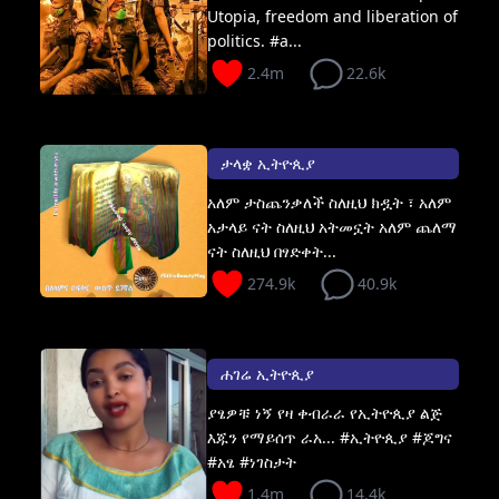
Utopia, freedom and liberation of
politics. #a...
2.4m
22.6k
ታላቋ ኢትዮጲያ
አለም ታስጨንቃለች ስለዚህ ክዷት ፣ አለም
አታላይ ናት ስለዚህ አትመኗት አለም ጨለማ
ናት ስለዚህ በፃድቀት...
274.9k
40.9k
ሐገሬ ኢትዮጲያ
ያፄዎቹ ነኝ የዛ ቀብራራ የኢትዮጲያ ልጅ
እጁን የማይሰጥ ራአ... #ኢትዮጲያ #ጆግና
#አፄ #ነገስታት
1.4m
14.4k