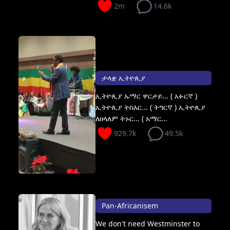
2m
14.6k
ታላቋ ኢትዮጲያ
ኢትዮጲያ ኡማር ዋርታይ... ( አፉርኛ )
ኢትዮጲያ ትስእር... ( ትግርኛ ) ኢትዮጲያ
ለዘላለም ትኑር... ( አማር...
929.7k
49.5k
Pan-Africanisem
We don't need Westminster to