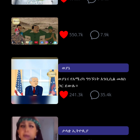
550.7k
7.9k
ወያኔ
ወያኔና የአሜሪካ ግንኙነት እንቢሲል መለስ
ጋር ደውሉ።
241.3k
35.4k
ታላቋ ኢትዮጲያ