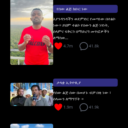
የሰው ልጅ ክቡር ነው
እያንዳንዳችን ወደምድር የመጣነው በተልኮ
ነው። ይህም ተልኮ የሰውን ልጅ ነፃነት,
ሰላምና ፍቅርን በማድረግ መጥፎዎችን
ለማስወ...
4.7m
41.8k
ታላቋ ኢትዮጲያ
የሰው ልጅ ሰው በመሆኑ ብቻ በቂ ነው ፣
ሰላሙን ለማግኘት ።
1.9m
41.9k