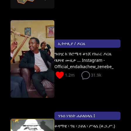
ኢትዮጲያ / ዶርዜ
ግብዧ ከ ሽሮሜዳ ቆንጆ የክራር ዶርዜ
ባህላዊ ሙዚቃ ... Instagram -
Official_endalkachew_zenebe_
1.2m
31.9k
ንጉሰ ነገስት ሐይለስላሴ I
ቀዳማዊ ፡ ዓፄ ፡ ኃይለ ፡ ሥላሴ (ቀ.ኃ.ሥ.)