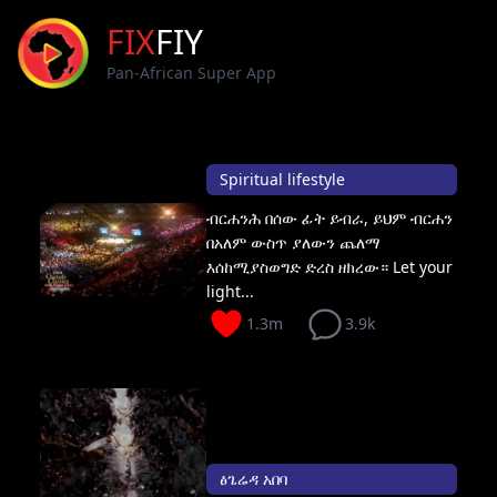
FIX
FIY
Pan-African Super App
Spiritual lifestyle
ብርሐንሕ በሰው ፊት ይብራ, ይህም ብርሐን
በአለም ውስጥ ያለውን ጨለማ
እሰከሚያስወግድ ድረስ ዘክረው። Let your
light...
1.3m
3.9k
ፅጌሬዳ አበባ