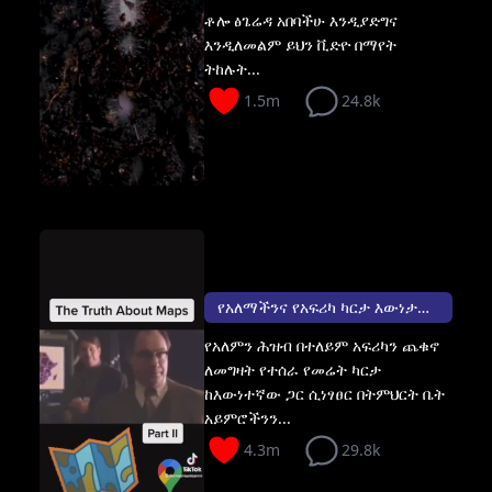
ቶሎ ፅጌሬዳ አበባችሁ እንዲያድግና
እንዲለመልም ይህን ቪድዮ በማየት
ትከሉት...
1.5m
24.8k
የአለማችንና የአፍሪካ ካርታ እውነታው ሌላ ነው ።
የአለምን ሕዝብ በተለይም አፍሪካን ጨቁኖ
ለመግዛት የተሰራ የመሬት ካርታ
ከእውነተኛው ጋር ሲነፃፀር በትምህርት ቤት
አይምሮችንን...
4.3m
29.8k