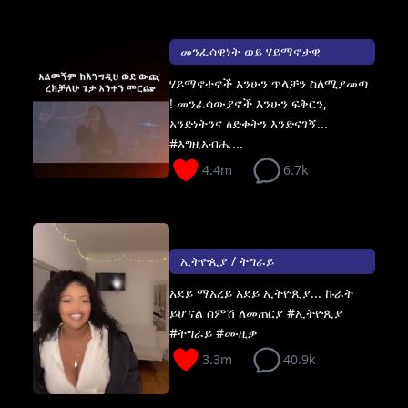
መንፈሳዊነት ወይ ሃይማኖታዊ
ሃይማኖተኖች አንሁን ጥላቻን ስለሚያመጣ
! መንፈሳውያኖች እንሁን ፍቅርን,
አንድነትንና ፅድቀትን እንድናገኝ...
#እግዚአብሔ...
4.4m
6.7k
ኢትዮጲያ / ትግራይ
አደይ ማአረይ አደይ ኢትዮጲያ... ኩራት
ይሆናል ስምሽ ለመጠርያ #ኢትዮጲያ
#ትግራይ #ሙዚቃ
3.3m
40.9k