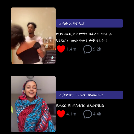
ታላቋ ኢትዮጲያ
ይህን ሙዚቃና የማን ባሕላዊ ጭፈራ
እንደሆነ ካወቃችሁ ከታች ፃፋት !
1.4m
9.2k
ኢትዮጵያ - ሐረር ክፍለሐገር
#ሐረር #ክፍለሐገር #አሪፍባህል
4.1m
4.4k