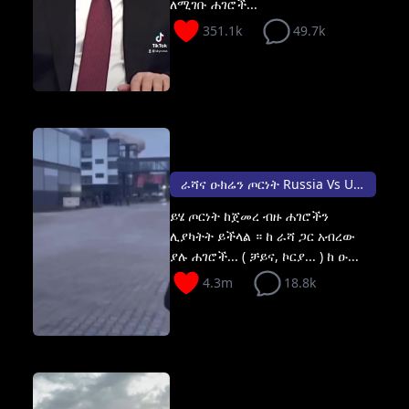
ለሚገቡ ሐገሮች...
351.1k
49.7k
ራሻና ዑክሬን ጦርነት Russia Vs Ukrainia
ይሄ ጦርነት ከጀመረ ብዙ ሐገሮችን
ሊያካትት ይችላል ። ከ ራሻ ጋር አብረው
ያሉ ሐገሮች... ( ቻይና, ኮርያ... ) ከ ዑ...
4.3m
18.8k