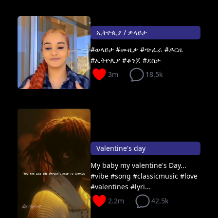
ኢትዮጲያ / ዎላይታ
#ወላይታ #ሙዚቃ #ጭፈራ #ዶርዜ
#ኢትዮጲያ #ቆንጆ #ደስታ
3m
18.5k
Valentine's day
My baby my valentine's Day...
#vibe #song #classicmusic #love
#valentines #lyri...
2.2m
42.5k