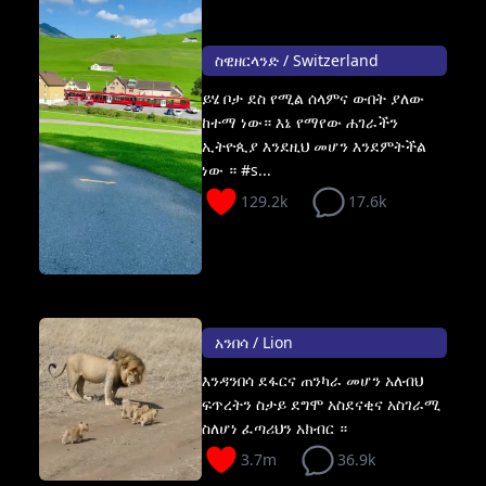
ስዊዘርላንድ / Switzerland
ይሄ ቦታ ደስ የሚል ሰላምና ውበት ያለው
ከተማ ነው። እኔ የማየው ሐገራችን
ኢትዮጲያ እንደዚህ መሆን እንደምትችል
ነው ። #s...
129.2k
17.6k
አንበሳ / Lion
እንዳንበሳ ደፋርና ጠንካራ መሆን አለብህ
ፍጥረትን ስታይ ደግሞ አስደናቂና አስገራሚ
ስለሆነ ፈጣሪህን አክብር ።
3.7m
36.9k