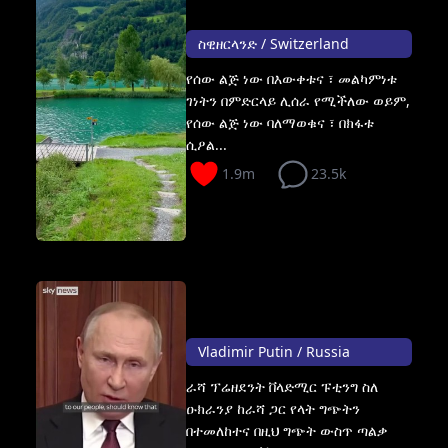
ስዊዘርላንድ / Switzerland
የሰው ልጅ ነው በእውቀቱና ፣ መልካምነቱ
ገነትን በምድርላይ ሊሰራ የሚችለው ወይም,
የሰው ልጅ ነው ባለማወቁና ፣ በክፋቱ
ሲዖል...
1.9m
23.5k
Vladimir Putin / Russia
ራሻ ፕሬዘደንት ቨላድሚር ፑቲንግ ስለ
ዑክራንያ ከራሻ ጋር የላት ግጭትን
በተመለከተና በዚህ ግጭት ውስጥ ጣልቃ