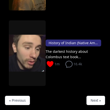
History of Indian (Native American)
The darkest history about
Colombus text book...
1m
16.4k
« Previous
Next »