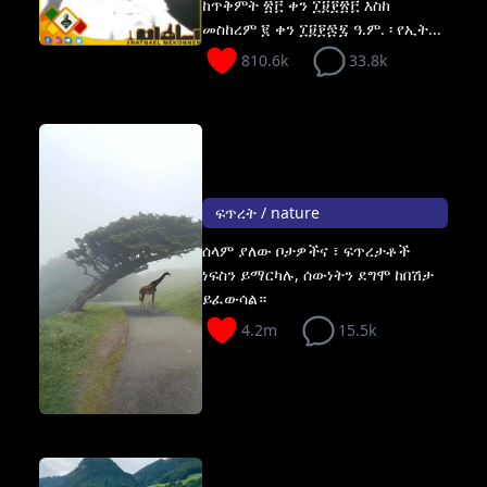
ከጥቅምት ፳፫ ቀን ፲፱፻፳፫ እስከ
መስከረም ፪ ቀን ፲፱፻፷፯ ዓ.ም. ፡ የኢት...
810.6k
33.8k
ፍጥረት / nature
ሰላም ያለው ቦታዎችና ፣ ፍጥረታቶች
ነፍስን ይማርካሉ, ሰውነትን ደግሞ ከበሽታ
ይፈውሳል።
4.2m
15.5k