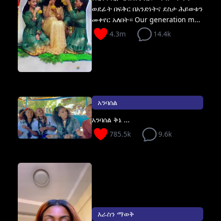
ወደፊት በፍቅር በአንድነትና ደስታ ሕይወቱን
መቀየር አለበት። Our generation m...
4.3m
14.4k
አንባሰል
አንባሰል ቅኔ ...
785.5k
9.6k
እራስን ማወቅ