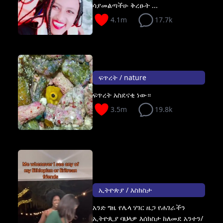
ሳያመልጣችሁ ቅረፁት ...
4.1m
17.7k
ፍጥረት / nature
ፍጥረት አስደናቂ ነው።
3.5m
19.8k
ኢትዮጵያ / እስክስታ
አንድ ግዜ የሌላ ሃገር ዜጋ የሐገራችን
ኢትዮጲያ ባህላዎ እሰክስታ ከለመደ አንተን/