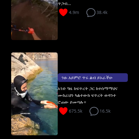
ጥጋብ...
4.9m
38.4k
ንፁ አይምሮ ጥሩ ልብ ይኑራችሁ
አንድ ግዜ ከፍጥረት ጋር ከተስማማህና
ሙከራህን ካልተውክ ፍጥረት ወዳንተ
ሮጠው ይመጣሉ።
675.5k
16.5k