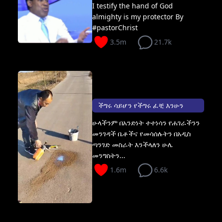
I testify the hand of God
almighty is my protector By
#pastorChrist
3.5m
21.7k
ችግሩ ሳይሆን የችግሩ ፈቺ እንሁን
ሁላችንም በአንድነት ተተነሳን የሐገራችንን
መንገዳች ቤቶችና የመሳሰሉትን በአዲስ
ጣንገድ መስራት እንችላለን ሁሌ
መንግስትን...
1.6m
6.6k