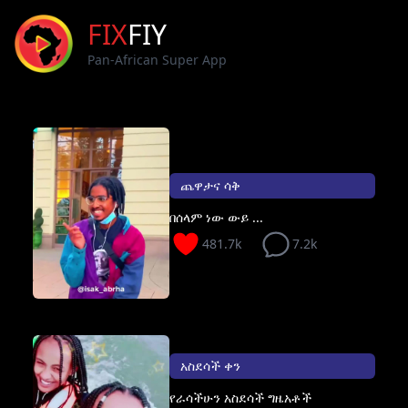
FIX
FIY
Pan-African Super App
ጨዋታና ሳቅ
በሰላም ነው ውይ ...
481.7k
7.2k
አስደሳች ቀን
የራሳችሁን አስደሳች ግዜአቶች