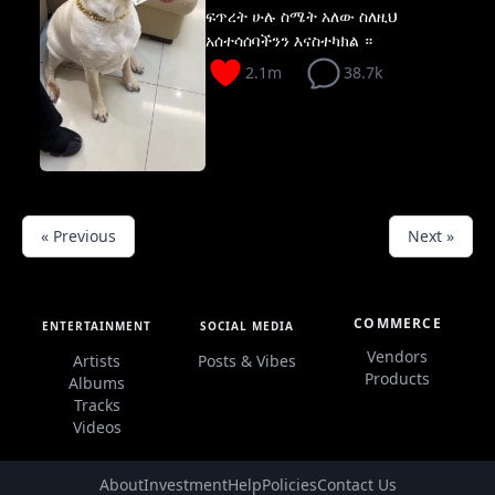
ፍጥረት ሁሉ ስሜት አለው ስለዚህ
አሰተሳሰባችንን እናስተካክል ።
2.1m
38.7k
« Previous
Next »
COMMERCE
ENTERTAINMENT
SOCIAL MEDIA
Vendors
Artists
Posts & Vibes
Products
Albums
Tracks
Videos
About
Investment
Help
Policies
Contact Us