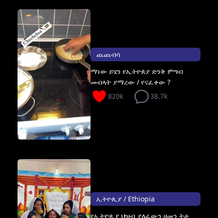
ጨጨብሳ
ማነው ይሄን የኢትዮጰያ ድንቅ ምግብ
መብላት ያማረው / የናፈቀው ?
820k
38.7k
ኢትዮጲያ / Ethiopia
የኢትዮጲያ ህዝብ ያለፈውን ዘመን ትቶ