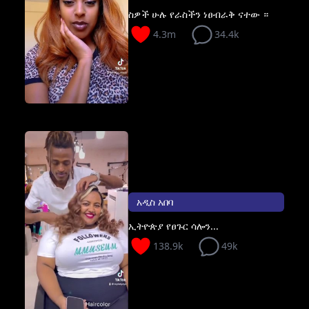
ስዎች ሁሉ የራስችን ነፀብራቅ ናተው ።
4.3m
34.4k
አዲስ አበባ
ኢትዮጵያ የፀጉር ሳሎን...
138.9k
49k