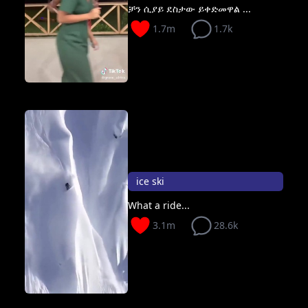
ቻን ሲያይ ደስታው ይቀድመዋል ...
1.7m
1.7k
ice ski
What a ride...
3.1m
28.6k