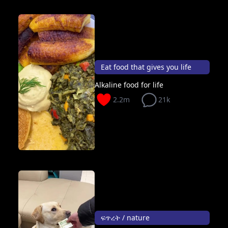
Eat food that gives you life
Alkaline food for life
2.2m
21k
ፍጥረት / nature