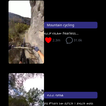
Mountain cycling
ፍራቻ የሌለው Fearless...
2.3m
31.6k
ተራራ ሳይክል
ይሄ ምንድን ነው ስፓርት ፣ ድፍረት ወይስ