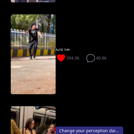
አሪፍ ነው
394.9k
40.8k
Change your perception daily...