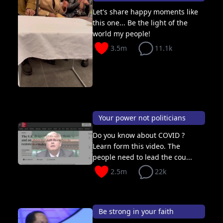
Let's share happy moments like
this one... Be the light of the
world my people!
3.5m
11.1k
Your power not politicians
Do you know about COVID ?
Learn form this video. The
people need to lead the cou...
2.5m
22k
Be strong in your faith